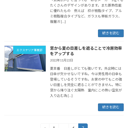
たくさんのデザインがあります。また断熱性能
に優れたもの 例えば 枠が樹脂タイプ、アル
ミ樹脂複合タイプなど、ガラスも単板ガラス、
複層ガ […]
続きを読む
窓から夏の日差しを遮ることで冷房効率
エクステリア事業部
をアップする
2022年11月22日
夏本番 日差しがとても強いです。外出時には
日傘が欠かせないですね。今は男性用の日傘も
登場しているそうですね。お家の中でもこの強
い日差しを完全に遮ることができません。特に
窓から降り注ぐ太陽熱 室内にこの熱い空気が
入り込む為 […]
続きを読む
投
«
1
…
6
7