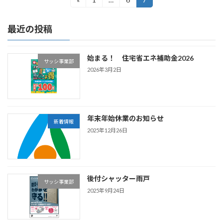
固
固
固
定
定
定
稿
ペ
ペ
ペ
最近の投稿
ー
ー
ー
ナ
ジ
ジ
ジ
ビ
始まる！ 住宅省エネ補助金2026
サッシ事業部
ゲ
2026年3月2日
ー
シ
ョ
年末年始休業のお知らせ
新着情報
2025年12月26日
ン
後付シャッター雨戸
サッシ事業部
2025年9月24日