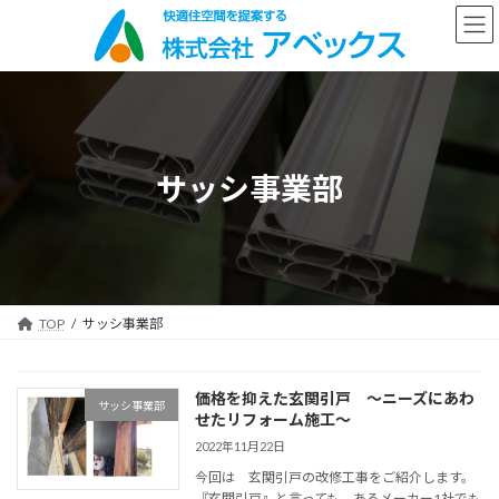
コ
ナ
ン
ビ
テ
ゲ
ン
ー
ツ
シ
へ
ョ
ス
ン
キ
に
サッシ事業部
ッ
移
プ
動
TOP
サッシ事業部
価格を抑えた玄関引戸 ～ニーズにあわ
サッシ事業部
せたリフォーム施工～
2022年11月22日
今回は 玄関引戸の改修工事をご紹介します。
『玄関引戸』と言っても あるメーカー1社でも