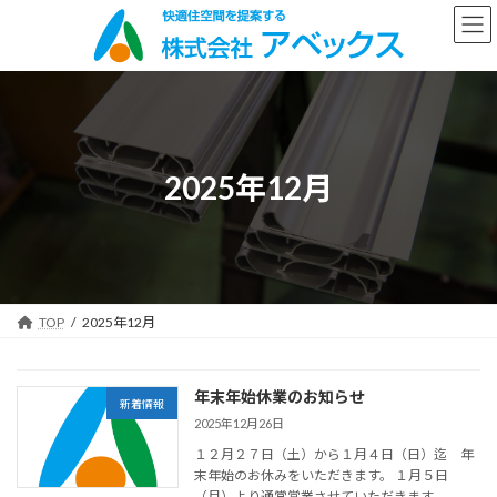
コ
ナ
ン
ビ
テ
ゲ
ン
ー
ツ
シ
へ
ョ
ス
ン
キ
に
2025年12月
ッ
移
プ
動
TOP
2025年12月
年末年始休業のお知らせ
新着情報
2025年12月26日
１２月２７日（土）から１月４日（日）迄 年
末年始のお休みをいただきます。 １月５日
（月）より通常営業させていただきます