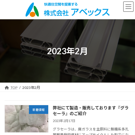
コ
ナ
ン
ビ
テ
ゲ
ン
ー
ツ
シ
へ
ョ
ス
ン
キ
に
2023年2月
ッ
移
プ
動
TOP
2023年2月
弊社にて製造・販売しております『グラ
新着情報
セーラ』のご紹介
2023年2月17日
グラセーラは、廃ガラスを主原料に無機系多孔
質軽量発砲資材にアップサイクルした製品にな