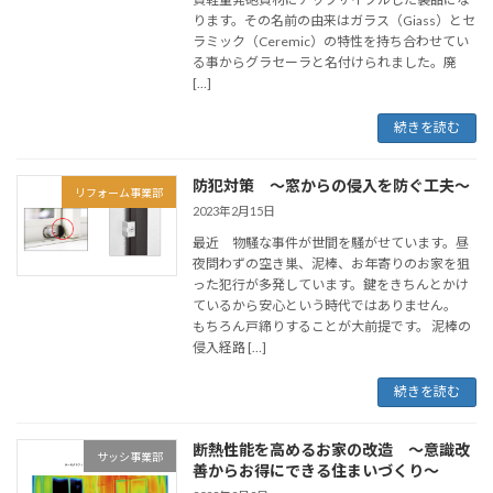
ります。その名前の由来はガラス（Giass）とセ
ラミック（Ceremic）の特性を持ち合わせてい
る事からグラセーラと名付けられました。廃
[…]
続きを読む
防犯対策 ～窓からの侵入を防ぐ工夫～
リフォーム事業部
2023年2月15日
最近 物騒な事件が世間を騒がせています。昼
夜問わずの空き巣、泥棒、お年寄りのお家を狙
った犯行が多発しています。鍵をきちんとかけ
ているから安心という時代ではありません。
もちろん戸締りすることが大前提です。 泥棒の
侵入経路 […]
続きを読む
断熱性能を高めるお家の改造 ～意識改
サッシ事業部
善からお得にできる住まいづくり～