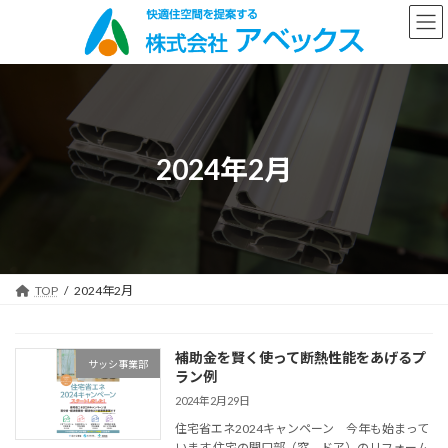
コ
ナ
ン
ビ
テ
ゲ
ン
ー
ツ
シ
へ
ョ
ス
ン
キ
に
2024年2月
ッ
移
プ
動
TOP
2024年2月
補助金を賢く使って断熱性能をあげるプ
サッシ事業部
ラン例
2024年2月29日
住宅省エネ2024キャンペーン 今年も始まって
います 住宅の開口部（窓、ドア）のリフォーム