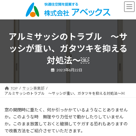
コ
ナ
ン
ビ
テ
ゲ
ン
ー
ツ
シ
へ
ョ
アルミサッシのトラブル ～サ
ス
ン
キ
に
ッシが重い、ガタツキを抑える
ッ
移
プ
動
対処法～￼
2023年6月22日
TOP
サッシ事業部
アルミサッシのトラブル ～サッシが重い、ガタツキを抑える対処法～￼
窓の開閉時に重たく、何か引っかかているようなことありません
か。このような時 無理やり力任せで動かしたりしていません
か。このまま放置しておくと破損してケガする恐れもありますの
で改善方法をご紹介させていただきます。