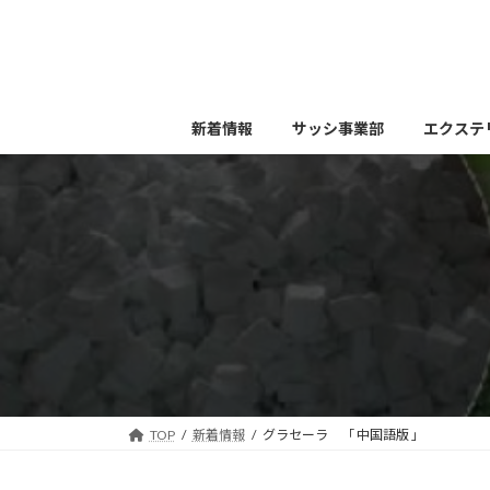
コ
ナ
ン
ビ
テ
ゲ
ン
ー
ツ
シ
新着情報
サッシ事業部
エクステ
へ
ョ
ス
ン
キ
に
ッ
移
プ
動
TOP
新着情報
グラセーラ 「 中国語版 」