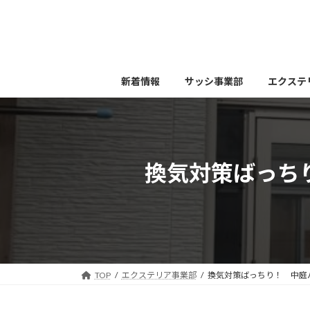
コ
ナ
ン
ビ
テ
ゲ
ン
ー
ツ
シ
新着情報
サッシ事業部
エクステ
へ
ョ
ス
ン
キ
に
ッ
移
プ
動
換気対策ばっち
TOP
エクステリア事業部
換気対策ばっちり！ 中庭