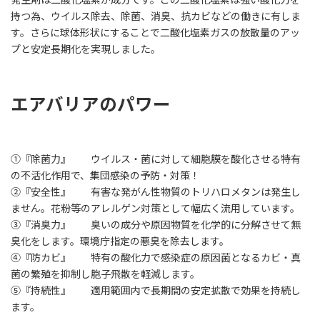
持つ為、ウイルス除去、除菌、消臭、抗カビなどの働きに有しま
す。さらに球体形状にすることで二酸化塩素ガスの放散量のアッ
プと安定長期化を実現しました。
エアバリアのパワー
①『除菌力』 ウイルス・菌に対して細胞膜を酸化させる特有
の不活化作用で、集団感染の予防・対策！
②『安全性』 有害な発がん性物質のトリハロメタンは発生し
ません。花粉等のアレルゲン対策として幅広く流用しています。
③『消臭力』 臭いの成分や原因物質を化学的に分解させて無
臭化をします。環境庁指定の悪臭を除去します。
④『防カビ』 特有の酸化力で感染症の原因菌となるカビ・真
菌の繁殖を抑制し胞子飛散を軽減します。
⑤『持続性』 適用範囲内で長期間の安定拡散で効果を持続し
ます。