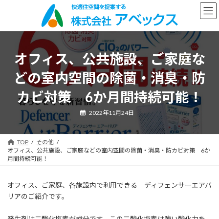
コ
ナ
ン
ビ
テ
ゲ
ン
ー
ツ
シ
へ
ョ
オフィス、公共施設、ご家庭な
ス
ン
キ
に
どの室内空間の除菌・消臭・防
ッ
移
プ
動
カビ対策 6か月間持続可能！
2022年11月24日
TOP
その他
オフィス、公共施設、ご家庭などの室内空間の除菌・消臭・防カビ対策 6か
月間持続可能！
オフィス、ご家庭、各施設内で利用できる ディフェンサーエアバ
リアのご紹介です。
発生剤は二酸化塩素が成分です。この二酸化塩素は強い酸化力を