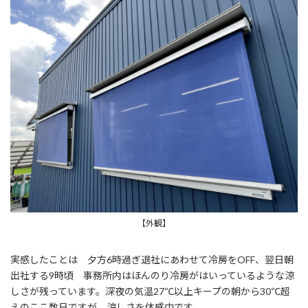
【外観】
実感したことは 夕方6時過ぎ退社にあわせて冷房をOFF、翌日朝
出社する9時頃 事務所内はほんのり冷房がはいっているような涼
しさが残っています。深夜の気温27℃以上キープの朝から30℃超
えのここ数日ですが 涼しさを体感中です。