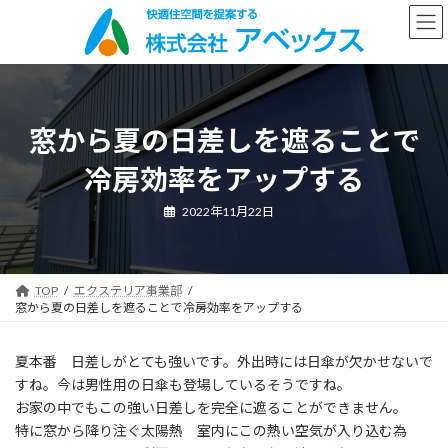
コ
ナ
ン
ビ
テ
ゲ
ン
ー
ツ
シ
へ
ョ
ス
ン
窓から夏の日差しを遮ることで
キ
に
ッ
移
冷房効率をアップする
プ
動
2022年11月22日
TOP
エクステリア事業部
窓から夏の日差しを遮ることで冷房効率をアップする
夏本番 日差しがとても強いです。外出時には日傘が欠かせないで
すね。今は男性用の日傘も登場しているそうですね。
お家の中でもこの強い日差しを完全に遮ることができません。
特に窓から降り注ぐ太陽熱 室内にこの熱い空気が入り込む為