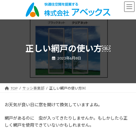
コ
ナ
ン
ビ
テ
ゲ
ン
ー
ツ
シ
へ
ョ
ス
ン
キ
に
正しい網戸の使い方￼
ッ
移
プ
動
2023年6月8日
TOP
サッシ事業部
正しい網戸の使い方￼
お天気が良い日に窓を開けて換気していますよね。
網戸があるのに 虫が入ってきたりしませんか。もしかしたら正
しく網戸を使用できていないかもしれません。