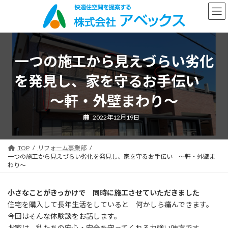
コ
ナ
ン
ビ
テ
ゲ
ン
ー
ツ
シ
へ
ョ
一つの施工から見えづらい劣化
ス
ン
キ
に
を発見し、家を守るお手伝い
ッ
移
プ
動
～軒・外壁まわり～
2022年12月19日
TOP
リフォーム事業部
一つの施工から見えづらい劣化を発見し、家を守るお手伝い ～軒・外壁ま
わり～
小さなことがきっかけで 同時に施工させていただきました
住宅を購入して長年生活をしていると 何かしら痛んできます。
今回はそんな体験談をお話します。
お家は 私たちの安心・安全を守ってくれる力強い味方です。