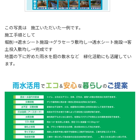
この写真は 施工いただいた一例です。
施工手順として
堀削→遮水シート施設→グラセーラ敷均し→透水シート施設→客
土投入敷均し→完成です
地面の下に貯めた雨水を庭の散水など 緑化活動にも活躍してい
ます。