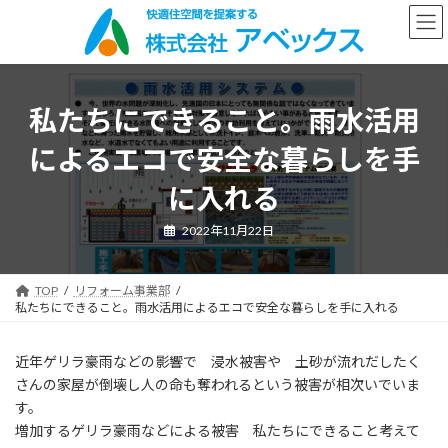
コ
ナ
ン
ビ
テ
ゲ
ン
ー
ツ
シ
へ
ョ
私たちにできること。雨水活用
ス
ン
キ
に
によるエコで安全な暮らしを手
ッ
移
プ
動
に入れる
2022年11月22日
TOP
リフォーム事業部
私たちにできること。雨水活用によるエコで安全な暮らしを手に入れる
近年ゲリラ豪雨などの影響で 浸水被害や 土砂が流れだしたく
さんの家屋が倒壊し人の命も奪われるという被害が相次いでいま
す。
増加するゲリラ豪雨などによる被害 私たちにできること考えて