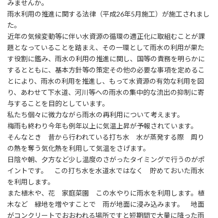
みませんか。
雨水利用の推進に関する法律（平成26年5月施工）が施工されまし
た。
近年の気候変動等に伴い水資源の循環の適正化に取組むことが課
題となっていることを踏まえ、その一環として雨水の利用が果た
す役割に鑑み、雨水の利用の推進に関し、国等の責務を明らかに
するとともに、基本方針等の策定その他の必要な事項を定めるこ
とにより、雨水の利用を推進し、もって水資源の有効な利用を図
り、あわせて下水道、河川等への雨水の集中的な流出の抑制に寄
与することを目的としています。
私たち個々に微力ながら雨水の再利用について考えます。
梅雨も終わり今年も例年以上に気温上昇が予報されています。
そんなとき 昔から行われている打ち水 水が蒸発する際 周り
の熱を奪う気化熱を利用して気温をさげます。
日陰や朝、夕方など少し温度のさがったタイミングで行うのがポ
イントです。 この打ち水を水道水ではなく 貯めておいた雨水
を利用します。
また植木や、花 家庭菜園 この水やりに雨水を利用します。植
木など 緑地を増やすことで 雨が地面に浸み込みます。 地面
がコンクリートでおおわれる場所ですと短期間で大量に降った雨