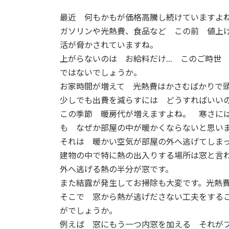
最近 何もかもが価格高騰し続けていますよ
ガソリンや光熱費、食品など この前 値上
活が脅かされていますね。
上がらないのは お給料だけ… このご時世
ではないでしょうか。
お家時間が増えて 光熱費はかさむばかりで
少しでも出費を減らすには どうすればいい
この季節 暖房代が増えますよね。 寒さに
も なぜか部屋の中が暖かくならないと思い
それは 暖かい空気が部屋の外へ逃げてしま
建物の中で特に熱の出入りする場所は窓と言
外へ逃げる熱の半分が窓です。
また結露が発生してお掃除も大変です。光熱
そこで 窓から熱が逃げださない工夫をする
がでしょうか。
例えば 窓にもう一つ内窓を加える それが