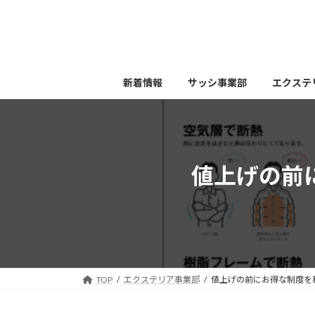
コ
ナ
ン
ビ
テ
ゲ
ン
ー
ツ
シ
新着情報
サッシ事業部
エクステ
へ
ョ
ス
ン
キ
に
ッ
移
プ
動
値上げの前
TOP
エクステリア事業部
値上げの前にお得な制度を