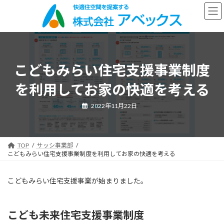
コ
ナ
ン
ビ
テ
ゲ
ン
ー
ツ
シ
へ
ョ
ス
ン
こどもみらい住宅支援事業制度
キ
に
ッ
移
を利用してお家の快適を考える
プ
動
2022年11月22日
TOP
サッシ事業部
こどもみらい住宅支援事業制度を利用してお家の快適を考える
こどもみらい住宅支援事業が始まりました。
こども未来住宅支援事業制度